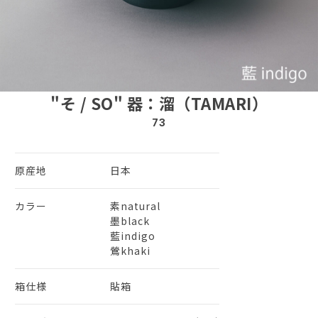
"そ / SO" 器：溜（TAMARI）
73
原産地
日本
カラー
素natural
墨black
藍indigo
鶯khaki
箱仕様
貼箱