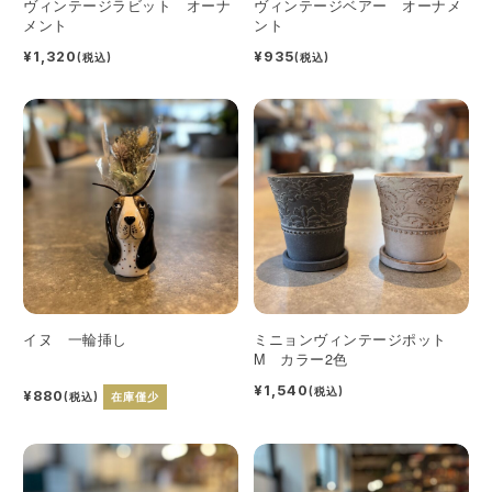
ヴィンテージラビット オーナ
ヴィンテージベアー オーナメ
メント
ント
¥1,320
¥935
(税込)
(税込)
イヌ 一輪挿し
ミニョンヴィンテージポット
M カラー2色
¥1,540
(税込)
¥880
(税込)
在庫僅少