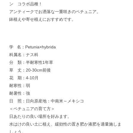
ン コラボ品種！
アンティークでお洒落な一重咲きのペチュニア。
鉢植えや寄せ植えにおすすめです。
学 名：Petunia×hybrida
科属名：ナス科
分 類：半耐寒性1年草
草 丈：20-30cm前後
花 期：4-10月
耐寒性：弱
耐暑性：強
日 照：日向原産地：中南米～メキシコ
＜ペチュニアの育て方＞
日あたりの良い場所を好みます。
水はけの良い土に植え、緩効性の置き肥か液肥を適量施しま
しょう。