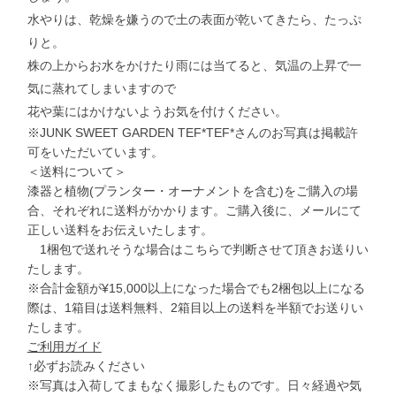
水やりは、乾燥を嫌うので土の表面が乾いてきたら、たっぷ
りと。
株の上からお水をかけたり雨には当てると、気温の上昇で一
気に蒸れてしまいますので
花や葉にはかけないようお気を付けください。
※JUNK SWEET GARDEN TEF*TEF*さんのお写真は掲載許
可をいただいています。
＜送料について＞
漆器と植物(プランター・オーナメントを含む)をご購入の場
合、それぞれに送料がかかります。ご購入後に、メールにて
正しい送料をお伝えいたします。
1梱包で送れそうな場合はこちらで判断させて頂きお送りい
たします。
※合計金額が¥15,000以上になった場合でも2梱包以上になる
際は、1箱目は送料無料、2箱目以上の送料を半額でお送りい
たします。
ご利用ガイド
↑必ずお読みください
※写真は入荷してまもなく撮影したものです。日々経過や気