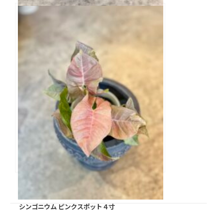
緋牡丹錦 3寸
シンゴニウム ピンクスポット４寸