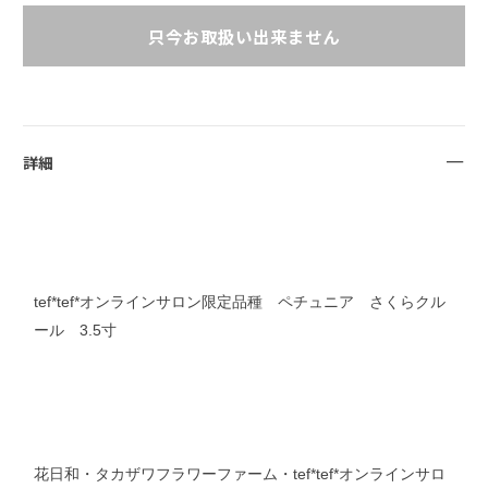
只今お取扱い出来ません
詳細
tef*tef*オンラインサロン限定品種 ペチュニア さくらクル
ール 3.5寸
花日和・タカザワフラワーファーム・tef*tef*オンラインサロ