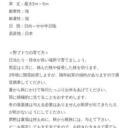
草 丈：最大3ｍ～5ｍ
耐寒性：強
耐暑性：強
日 照：日向～やや半日陰
原産地：日本
＜野ブドウの育て方＞
日当たり・排水が良い場所で育てましょう。
剪定は１月に、絡んだ枝や徒長した枝を切ります。
2年枝に開花結実しますが、隔年結実の傾向がありますので適
宜摘果してください。
夏から秋にかけて毎日たっぷりお水をあげてください。
雨に積極的に当てることをおすすめします。
冬の落葉後は与える必要はありませんが新芽が出てきたら土
が乾かないようにしてください。
肥料は夏場は控えめに。秋から晩秋には、与えて下さい。
どこを剪定しても大丈夫ですので、お好きな大きさで育てら