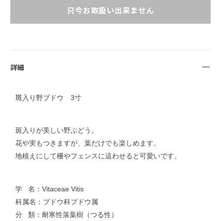
只今お取扱い出来ません
詳細
斑
入り野ブドウ 3寸
斑入りが美しい野ぶどう。
花や実もつきますが、葉だけでも楽しめます。
地植えにして柵やフェンスに這わせると可愛いです。
学 名：Vitaceae Vitis
科属名：ブドウ科ブドウ属
分 類：耐寒性落葉樹（つる性）