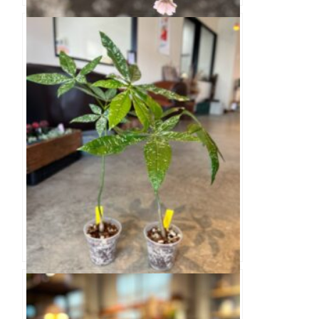
tef*tef*オンラインサロン限定品種 ペチュニ
ア さくらクルール 3.5寸
パキラ アクアティカ ミルキ－ウェイ 3.5寸