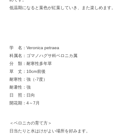
低温期になると葉色が紅葉していき、また楽しめます。
学 名：Veronica petraea
科属名：ゴマノハグサ科ベロニカ属
分 類：耐寒性多年草
草 丈：10cm前後
耐寒性：強（-7度）
耐暑性：強
日 照：日向
開花期：4～7月
＜ベロニカの育て方＞
日当たりと水はけがよい場所を好みます。