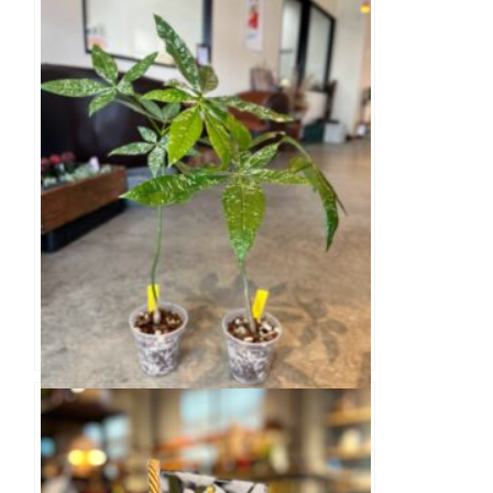
tef*tef*オンラインサロン限定品種 ペチュニ
ア さくらクルール 3.5寸
パキラ アクアティカ ミルキ－ウェイ 3.5寸