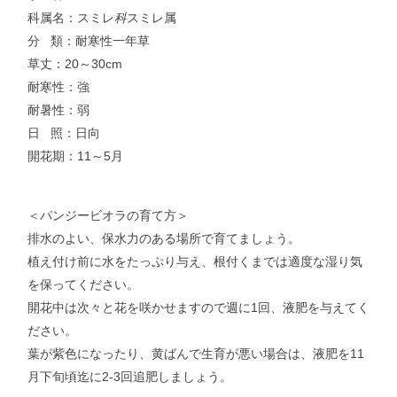
科属名：スミレ
科
スミレ属
分 類：耐寒性一年草
草丈：20～30cm
耐寒性：強
耐暑性：弱
日 照：日向
開花期：11～5月
＜パンジービオラの育て方＞
排水のよい、保水力のある場所で育てましょう。
植え付け前に水をたっぷり与え、根付くまでは適度な湿り気
を保ってください。
開花中は次々と花を咲かせますので週に1回、液肥を与えてく
ださい。
葉が紫色になったり、黄ばんで生育が悪い場合は、液肥を11
月下旬頃迄に2-3回追肥しましょう。