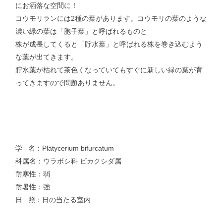
にお洒落な空間に！
コウモリランには2種の葉があります。コウモリの葉のような
濃い緑の葉は「胞子葉」と呼ばれるものと
株が成長してくると「貯水葉」と呼ばれる株を巻き込むよう
な葉が出てきます。
貯水葉が枯れて茶色くなっていてもすぐに新しい緑の葉が育
ってきますので問題ありません。
学 名：Platycerium bifurcatum
科属名：ウラボシ科 ビカクシダ属
耐寒性：弱
耐暑性：強
日 照：日の当たる室内