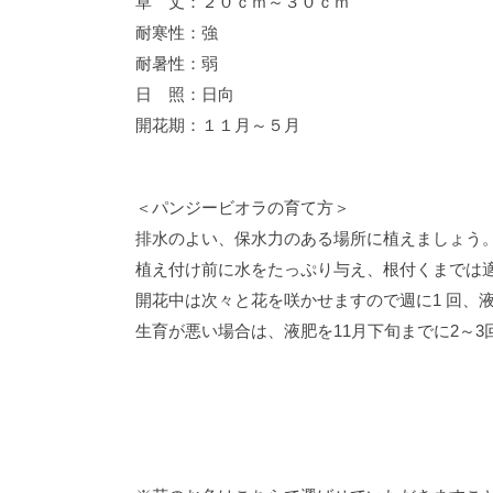
草 丈：２０ｃｍ～３０ｃｍ
耐寒性：強
耐暑性：弱
日 照：日向
開花期：１１月～５月
＜パンジービオラの育て方＞
排水のよい、保水力のある場所に植えましょう
植え付け前に水をたっぷり与え、根付くまでは
開花中は次々と花を咲かせますので週に1 回、
生育が悪い場合は、液肥を11月下旬までに2～3