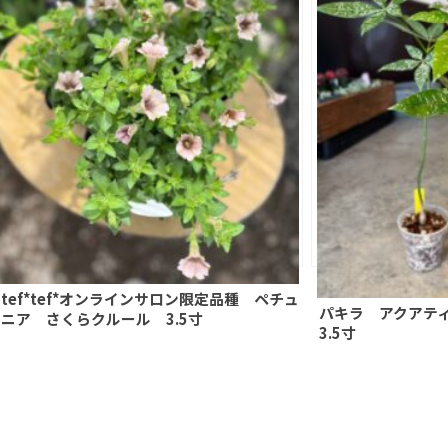
tef*tef*オンラインサロン限定品種 ペチュ
パキラ アクアテ
ニア さくらクルール 3.5寸
3.5寸