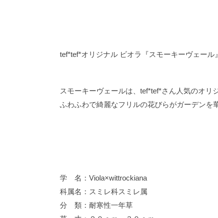
tef*tef*オリジナル ビオラ『スモーキーヴェール』
スモーキーヴェールは、tef*tef*さん人気の
ふわふわで綺麗なフリルの花びらがガーデンを
学 名：Viola×wittrockiana
科属名：スミレ科スミレ属
分 類：耐寒性一年草