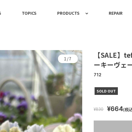
S
TOPICS
PRODUCTS
REPAIR
【SALE】t
1/7
ーキーヴェ
712
SOLD OUT
¥664
(税込
¥830