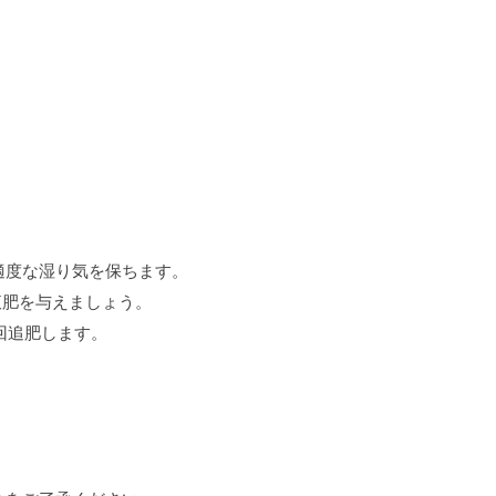
。
適度な湿り気を保ちます。
液肥を与えましょう。
回追肥します。